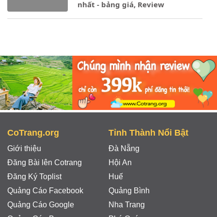
nhất - bảng giá, Review
Notice
: Undefined property: stdClass::$ten_loai in
- 16/03/2024
CoTrang.org
Tỉnh Thành Nổi Bật
Giới thiệu
Đà Nẵng
Đăng Bài lên Cotrang
Hội An
Đăng Ký Toplist
Huế
Quảng Cáo Facebook
Quảng Bình
Quảng Cáo Google
Nha Trang