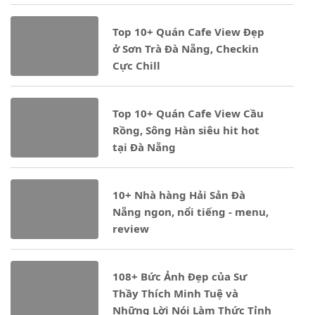
- 16/03/2025
Top 10+ Quán Cafe View Đẹp
ở Sơn Trà Đà Nẵng, Checkin
Cực Chill
Notice
: Undefined property: stdClass::$ten_loai in
Top 10+ Quán Cafe View Cầu
- 16/03/2025
Rồng, Sông Hàn siêu hit hot
tại Đà Nẵng
Notice
: Undefined property: stdClass::$ten_loai in
10+ Nhà hàng Hải Sản Đà
- 16/03/2025
Nẵng ngon, nổi tiếng - menu,
review
Notice
: Undefined property: stdClass::$ten_loai in
108+ Bức Ảnh Đẹp của Sư
- 09/03/2025
Thầy Thích Minh Tuệ và
Những Lời Nói Làm Thức Tỉnh