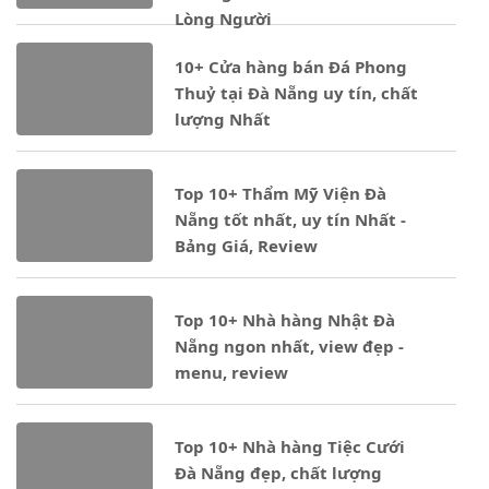
Lòng Người
10+ Cửa hàng bán Đá Phong
Notice
: Undefined property: stdClass::$ten_loai in
Thuỷ tại Đà Nẵng uy tín, chất
- 21/05/2024
lượng Nhất
Notice
: Undefined property: stdClass::$ten_loai in
Top 10+ Thẩm Mỹ Viện Đà
- 11/05/2024
Nẵng tốt nhất, uy tín Nhất -
Bảng Giá, Review
Notice
: Undefined property: stdClass::$ten_loai in
Top 10+ Nhà hàng Nhật Đà
- 23/03/2024
Nẵng ngon nhất, view đẹp -
menu, review
Notice
: Undefined property: stdClass::$ten_loai in
Top 10+ Nhà hàng Tiệc Cưới
- 20/03/2024
Đà Nẵng đẹp, chất lượng