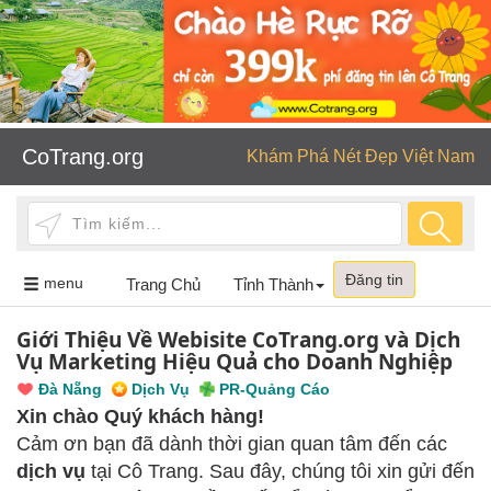
CoTrang.org
Khám Phá Nét Đẹp Việt Nam
Đăng tin
Toggle
menu
Trang Chủ
Tỉnh Thành
navigation
Giới Thiệu Về Webisite CoTrang.org và Dịch
Vụ Marketing Hiệu Quả cho Doanh Nghiệp
Đà Nẵng
Dịch Vụ
PR-Quảng Cáo
Xin chào Quý khách hàng!
Cảm ơn bạn đã dành thời gian quan tâm đến các
dịch vụ
tại Cô Trang. Sau đây, chúng tôi xin gửi đến