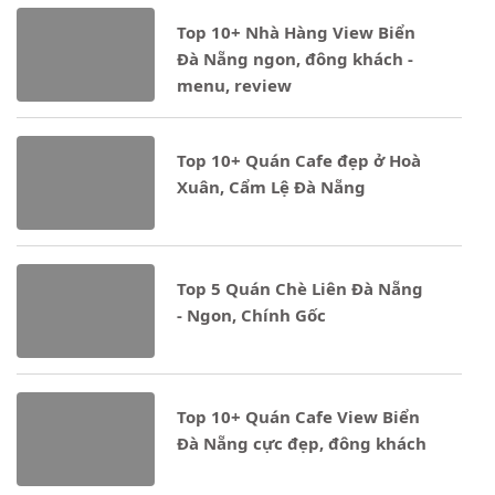
Notice
: Undefined property: stdClass::$ten_loai in
Top 10+ Nhà Hàng View Biển
- 25/03/2025
Đà Nẵng ngon, đông khách -
menu, review
Notice
: Undefined property: stdClass::$ten_loai in
Top 10+ Quán Cafe đẹp ở Hoà
- 25/03/2025
Xuân, Cẩm Lệ Đà Nẵng
Notice
: Undefined property: stdClass::$ten_loai in
- 20/03/2025
Top 5 Quán Chè Liên Đà Nẵng
- Ngon, Chính Gốc
Notice
: Undefined property: stdClass::$ten_loai in
- 20/03/2025
Top 10+ Quán Cafe View Biển
Đà Nẵng cực đẹp, đông khách
Notice
: Undefined property: stdClass::$ten_loai in