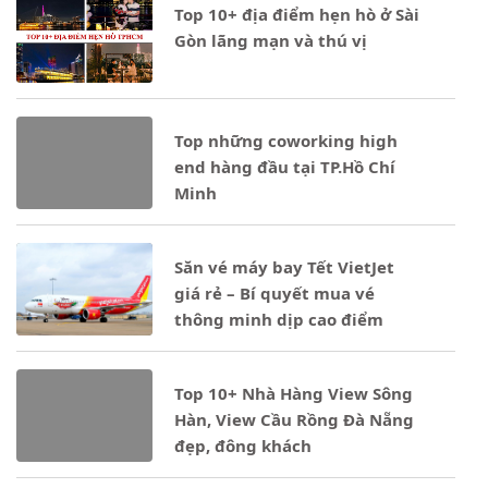
Top 10+ địa điểm hẹn hò ở Sài
Gòn lãng mạn và thú vị
Notice
: Undefined property: stdClass::$ten_loai in
- 22/05/2026
Top những coworking high
end hàng đầu tại TP.Hồ Chí
Minh
Notice
: Undefined property: stdClass::$ten_loai in
Săn vé máy bay Tết VietJet
- 04/02/2026
giá rẻ – Bí quyết mua vé
thông minh dịp cao điểm
Notice
: Undefined property: stdClass::$ten_loai in
Top 10+ Nhà Hàng View Sông
- 08/01/2026
Hàn, View Cầu Rồng Đà Nẵng
đẹp, đông khách