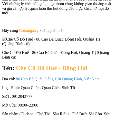
Với những ly chè mát lạnh, ngọt thơm cùng không gian thoáng mát
và giá cả hợp lý, quán luôn thu hút đông đảo thực khách ở mọi độ
tuổi.
Hãy cùng
Cotrang.org
khám phá nhé!
Chè Cố Đô Huế - 86 Cao Bá Quát, Đồng Hới, Quảng Trị (Quảng
Bình cũ)
Tên:
Chè Cố Đô Huế - Đồng Hới
Địa chỉ:
86 Cao Bá Quát, Đồng Hới Quảng Bình, Việt Nam
Loại Hình:
Quán Cafe - Quán Chè - Sinh Tố
SĐT:
0912043777
Mở Cửa:
08:00–23:00
Sản phẩm / Dịch vụ:
Chè Thái Sầu Riêng, Chè Bưởi Sài Gòn, Sữa