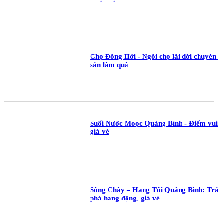
Chợ Đồng Hới - Ngôi chợ lâi đời chuyên 
sản làm quà
Suối Nước Moọc Quảng Bình - Điểm vui 
giá vé
Sông Chày – Hang Tối Quảng Bình: Trả
phá hang động, giá vé