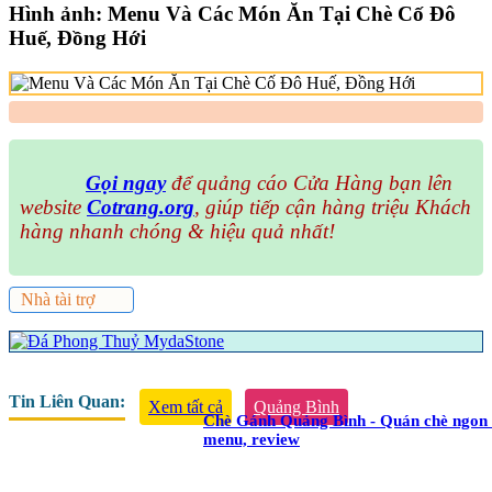
Hình ảnh: Menu Và Các Món Ăn Tại Chè Cố Đô
Huế, Đồng Hới
Gọi ngay
để quảng cáo Cửa Hàng bạn lên
website
Cotrang.org
, giúp tiếp cận hàng triệu Khách
hàng nhanh chóng & hiệu quả nhất!
Nhà tài trợ
Tin Liên Quan:
Xem tất cả
Quảng Bình
Chè Gánh Quảng Bình - Quán chè ngon t
menu, review