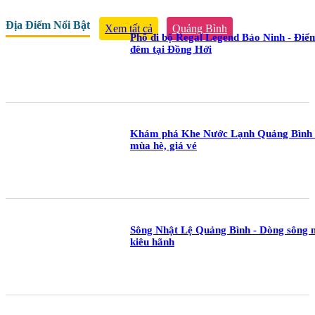
Địa Điểm Nổi Bật
Xem tất cả
Quảng Bình
Phố đi bộ Regal Legend Bảo Ninh - Điểm
đêm tại Đồng Hới
Khám phá Khe Nước Lạnh Quảng Bình -
mùa hè, giá vé
Sông Nhật Lệ Quảng Bình - Dòng sông 
kiêu hãnh