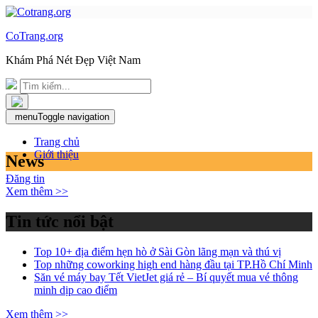
CoTrang.org
Khám Phá Nét Đẹp Việt Nam
menu
Toggle navigation
Trang chủ
Giới thiệu
News
Đăng tin
Xem thêm >>
Tin tức nổi bật
Top 10+ địa điểm hẹn hò ở Sài Gòn lãng mạn và thú vị
Top những coworking high end hàng đầu tại TP.Hồ Chí Minh
Săn vé máy bay Tết VietJet giá rẻ – Bí quyết mua vé thông
minh dịp cao điểm
Xem thêm >>