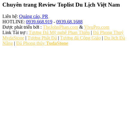
Chuyên trang Review Toplist Du Lịch Việt Nam
Liên hệ:
Quảng cáo, PR
HOTLINE:
0939.668.919
-
0939.68.1688
Được phát triển bởi :
TheJohnPhan.com
&
VivuPro.com
Link Tài trợ :
Tượng Đá Mỹ nghệ Phan Thiên
|
Đá Phong Thuỷ
MydaStone
|
Tượng Phật Đá
|
Tượng đá Công Giáo
|
Du lịch Đà
Nẵng
|
Đá Phong thủy
TudaStone