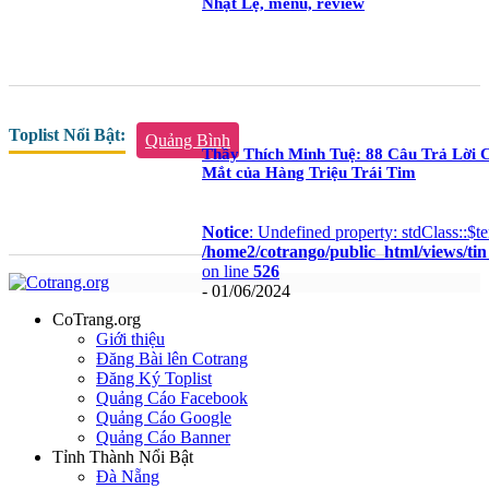
Nhật Lệ, menu, review
Toplist Nổi Bật:
Quảng Bình
Thầy Thích Minh Tuệ: 88 Câu Trả Lời
Mắt của Hàng Triệu Trái Tim
Notice
: Undefined property: stdClass::$te
/home2/cotrango/public_html/views/ti
on line
526
- 01/06/2024
CoTrang.org
Giới thiệu
Đăng Bài lên Cotrang
Đăng Ký Toplist
Quảng Cáo Facebook
Quảng Cáo Google
Quảng Cáo Banner
Tỉnh Thành Nổi Bật
Đà Nẵng