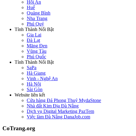
Hội An
Huế
Quảng Bình
Nha Trang
Phú Quý
Tỉnh Thành Nổi Bật
Gia Lai
Đà Lạt
Măng Đen
Vũng Tàu
Phú Quốc
Tỉnh Thành Nổi Bật
SaPa
Hà Giang
Vinh - Nghệ An
Hà Nội
Sài Gòn
Website liên kết
Cửa hàng Đá Phong Thuỷ MydaStone
Nhà đất Kim Địa Đà Nẵng
Dịch vụ Digital Marketing PazTem
Việc làm Đà Nẵng DanaJob.com
CoTrang.org