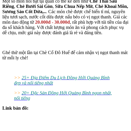
Một số món nổi bật tại quán có thể kể đến như
Chè Thái Sầu
Riêng
,
Chè Bưởi Sài Gòn
,
Sữa Chua Nếp Mít
,
Chè Khoai Môn,
Sương Sáo Cốt Dừa,..
. Các món chè được chế biến tỉ mỉ, nguyên
liệu tươi sạch, nước cốt dừa được nấu béo có vị ngọt thanh. Giá các
món dao động từ
20.000đ - 30.000đ
, rất phù hợp với túi tiền của đại
đa số khách hàng. Với chất lượng món ăn và phong cách phục vụ
dễ chịu, mức giá này được đánh giá là rẻ và đáng tiền.
Ghé thử một lần tại Chè Cố Đô Huế để cảm nhận vị ngọt thanh mát
từ mỗi ly chè!
>>
25+ Địa Điểm Du Lịch Đồng Hới Quảng Bình
đẹp và nổi tiếng nhất
>>
20+ Đặc Sản Đồng Hới Quảng Bình ngon nhất,
nổi tiếng
Link bản đồ: