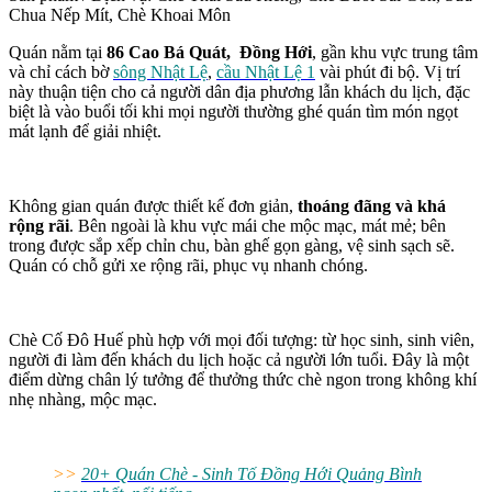
Chua Nếp Mít, Chè Khoai Môn
Quán nằm tại
86 Cao Bá Quát, Đồng Hới
, gần khu vực trung tâm
và chỉ cách bờ
sông Nhật Lệ
,
cầu Nhật Lệ 1
vài phút đi bộ. Vị trí
này thuận tiện cho cả người dân địa phương lẫn khách du lịch, đặc
biệt là vào buổi tối khi mọi người thường ghé quán tìm món ngọt
mát lạnh để giải nhiệt.
Không gian quán được thiết kế đơn giản,
thoáng đãng và khá
rộng rãi
. Bên ngoài là khu vực mái che mộc mạc, mát mẻ; bên
trong được sắp xếp chỉn chu, bàn ghế gọn gàng, vệ sinh sạch sẽ.
Quán có chỗ gửi xe rộng rãi, phục vụ nhanh chóng.
Chè Cố Đô Huế phù hợp với mọi đối tượng: từ học sinh, sinh viên,
người đi làm đến khách du lịch hoặc cả người lớn tuổi. Đây là một
điểm dừng chân lý tưởng để thưởng thức chè ngon trong không khí
nhẹ nhàng, mộc mạc.
>>
20+ Quán Chè - Sinh Tố Đồng Hới Quảng Bình