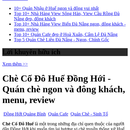
10+ Quán Nhậu ở Huế ngon và đông vui nhất
Top 10+ Nhà Hàng View Sông Hàn, View Cầu Rồng Đà
Nẵng đẹp, đông khách
Top 10+ Nhà Hàng View Biển Đà Nẵng ngon, đông khách -
menu, review
Top 10+ Quán Cafe đẹp ở Hoà Xuân, Cẩm Lệ Đà Nẵng
Top 5 Quán Chè Liên Đà Nẵng - Ngon, Chính Gốc
Lời khuyên hữu ích
Xem thêm >>
Chè Cố Đô Huế Đồng Hới -
Quán chè ngon và đông khách,
menu, review
Đồng Hới Quảng Bình
Quán Cafe
Quán Chè - Sinh Tố
Chè Cố Đô Huế
là một trong những địa chỉ quen thuộc của người
dân Đồng Hới khi muốn tìm lại hương vị chè truyền thống xứ Huế.